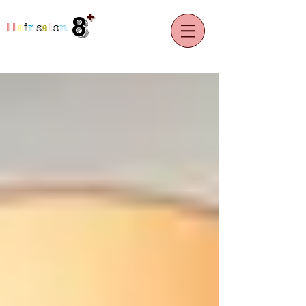
+
8
H
a
i
r
s
a
l
o
n