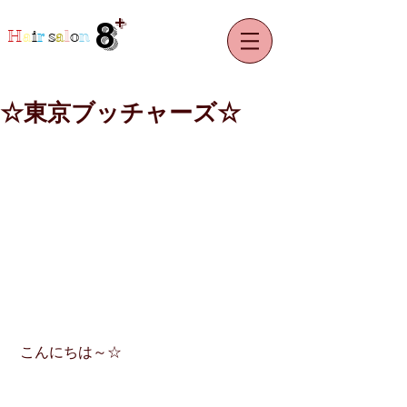
+
8
H
a
i
r
s
a
l
o
n
☆東京ブッチャーズ☆
 こんにちは～☆