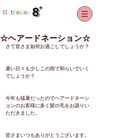
+
8
H
a
i
r
s
a
l
o
n
☆ヘアードネーション☆
さて皆さま如何お過ごしでしょうか？
暑い日々も少しこの雨で和らいでいく
でしょうか？
今年も猛暑だったのでヘアードネーシ
ョンのお客様に多く髪の毛をお譲りい
ただきました。
皆さまいつもありがとうございます。