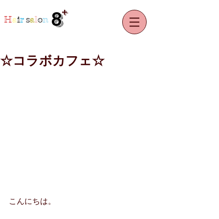
+
8
H
a
i
r
s
a
l
o
n
☆コラボカフェ☆
こんにちは。