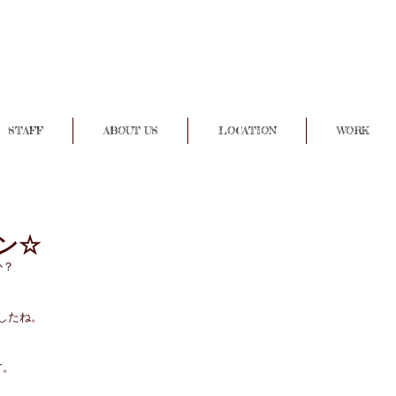
STAFF
ABOUT US
LOCATION
WORK
ン☆
か？
したね。
す。