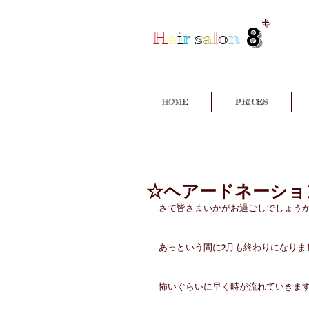
+
8
H
a
i
r
s
a
l
o
n
HOME
PRICES
☆ヘアードネーショ
さて皆さまいかがお過ごしでしょう
あっという間に2月も終わりになりま
怖いぐらいに早く時が流れていきま