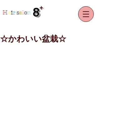
+
8
H
a
i
r
s
a
l
o
n
☆かわいい盆栽☆