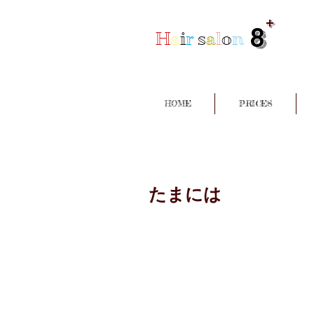
+
8
H
a
i
r
s
a
l
o
n
HOME
PRICES
たまには