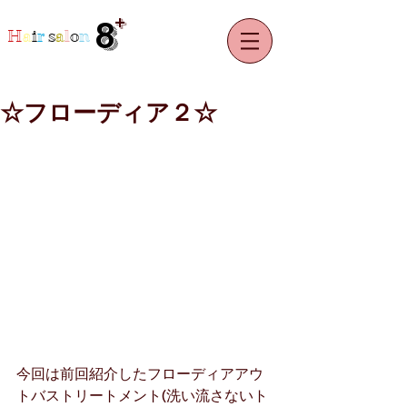
+
8
H
a
i
r
s
a
l
o
n
☆フローディア２☆
今回は前回紹介したフローディアアウ
トバストリートメント(洗い流さないト