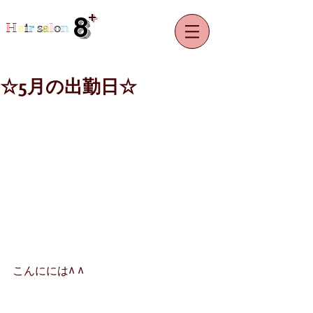
+
8
H
a
i
r
s
a
l
o
n
☆5月の出勤日☆
こんにには^ ^