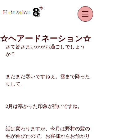
+
8
H
a
i
r
s
a
l
o
n
☆ヘアードネーション☆
さて皆さまいかがお過ごしでしょう
か？
まだまだ寒いですねぇ。雪まで降った
りして。
2月は寒かった印象が強いですね。
話は変わりますが、今月は野村の髪の
毛が伸びたので、お客様からお預かり