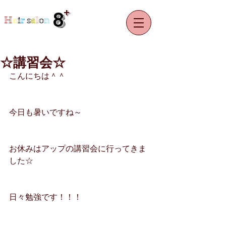
+
8
H
a
i
r
s
a
l
o
n
☆講習会☆
こんにちは＾＾
今日も暑いですね～
お休みはアップの講習会に行ってきま
した☆
日々勉強です！！！