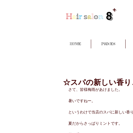
+
8
H
a
i
r
s
a
l
o
n
HOME
PRICES
☆スパの新しい香り
さて、皆様梅雨があけました。
暑いですねー。
というわけで当店のスパに新しい香
夏だからさっぱりミントです。