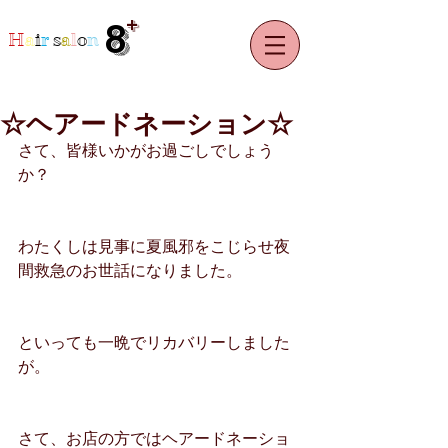
+
8
H
a
i
r
s
a
l
o
n
☆ヘアードネーション☆
さて、皆様いかがお過ごしでしょう
か？
わたくしは見事に夏風邪をこじらせ夜
間救急のお世話になりました。
といっても一晩でリカバリーしました
が。
さて、お店の方ではヘアードネーショ