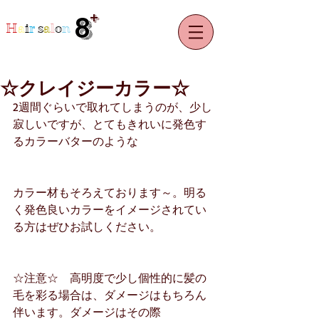
+
8
H
a
i
r
s
a
l
o
n
☆クレイジーカラー☆
2週間ぐらいで取れてしまうのが、少し
寂しいですが、とてもきれいに発色す
るカラーバターのような
カラー材もそろえております～。明る
く発色良いカラーをイメージされてい
る方はぜひお試しください。
☆注意☆　高明度で少し個性的に髪の
毛を彩る場合は、ダメージはもちろん
伴います。ダメージはその際