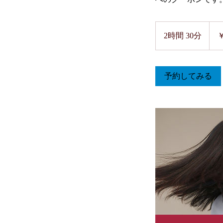
10,4
円
2時間 30分
2
￥
時
間
3
予約してみる
0
分