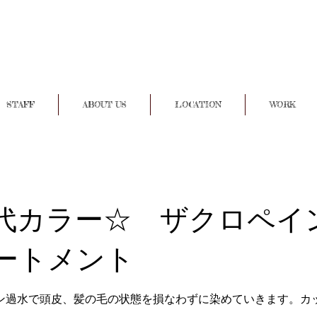
STAFF
ABOUT US
LOCATION
WORK
代カラー☆ ザクロペイ
ートメント
ン過水で頭皮、髪の毛の状態を損なわずに染めていきます。カ
。