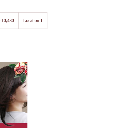
80
10,480
Location 1