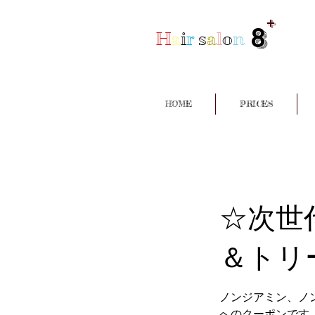
+
8
H
a
i
r
s
a
l
o
n
HOME
PRICES
☆次世
＆トリ
ノンジアミン、ノ
へのクーポンです