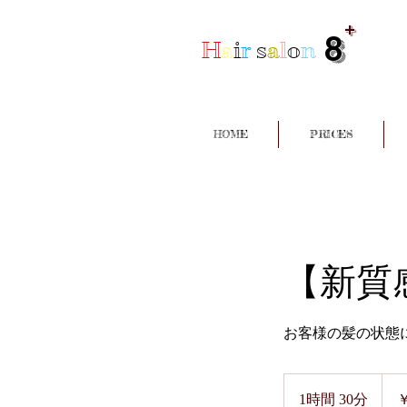
+
8
H
a
i
r
s
a
l
o
n
HOME
PRICES
【新質
お客様の髪の状態
8,480
円
1時間 30分
1
￥