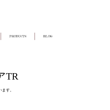
PRODUCTS
BLOG
TR
います。