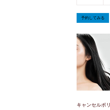
時
3
0
予約してみる
分
キャンセルポ